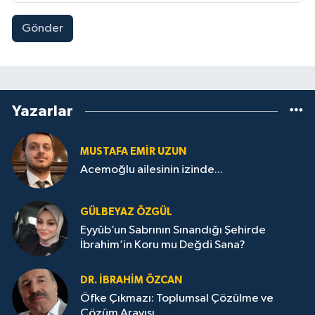
Gönder
Yazarlar
MUSTAFA EMIR UZUN
Acemoğlu ailesinin izinde...
GÜLBEYAZ ÖZGÜL
Eyyûb’un Sabrının Sınandığı Şehirde
İbrahim’in Koru mu Değdi Sana?
DR. İBRAHIM ÖZCAN
Öfke Çıkmazı: Toplumsal Çözülme ve
Çözüm Arayışı