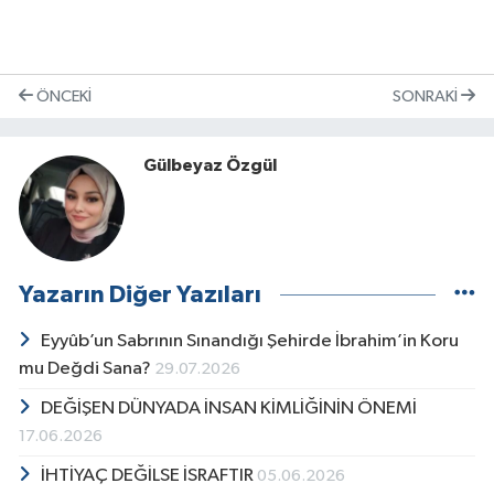
ÖNCEKI
SONRAKI
Gülbeyaz Özgül
Yazarın Diğer Yazıları
Eyyûb’un Sabrının Sınandığı Şehirde İbrahim’in Koru
mu Değdi Sana?
29.07.2026
DEĞİŞEN DÜNYADA İNSAN KİMLİĞİNİN ÖNEMİ
17.06.2026
İHTİYAÇ DEĞİLSE İSRAFTIR
05.06.2026