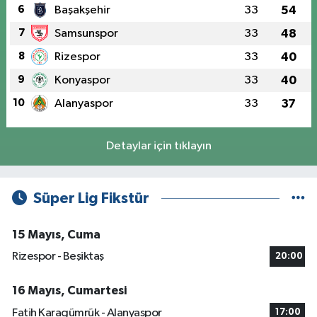
6
Başakşehir
33
54
7
Samsunspor
33
48
8
Rizespor
33
40
9
Konyaspor
33
40
10
Alanyaspor
33
37
Detaylar için tıklayın
Süper Lig Fikstür
15 Mayıs, Cuma
Rizespor - Beşiktaş
20:00
16 Mayıs, Cumartesi
Fatih Karagümrük - Alanyaspor
17:00