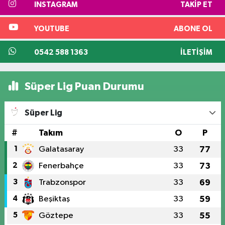
INSTAGRAM
TAKIP ET
YOUTUBE
ABONE OL
0542 588 1363
İLETIŞIM
Süper Lig Puan Durumu
Süper Lig
#
Takım
O
P
1
Galatasaray
33
77
2
Fenerbahçe
33
73
3
Trabzonspor
33
69
4
Beşiktaş
33
59
5
Göztepe
33
55