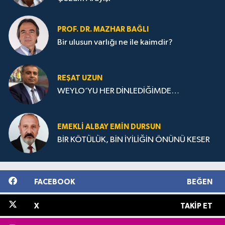
PROF. DR. MAZHAR BAĞLI
Bir ulusun varlığı ne ile kaimdir?
REŞAT UZUN
WEYLO’YU HER DİNLEDİĞİMDE…
EMEKLI ALBAY EMIN DURSUN
BİR KÖTÜLÜK, BİN İYİLİĞİN ÖNÜNÜ KESER
FACEBOOK
BEĞEN
X
TAKIP ET