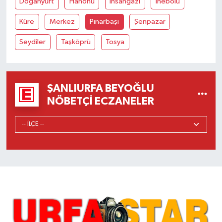
Doğanyurt
Hanönü
İhsangazi
İnebolu
Küre
Merkez
Pınarbaşı
Şenpazar
Seydiler
Taşköprü
Tosya
ŞANLIURFA BEYOĞLU
NÖBETÇI ECZANELER