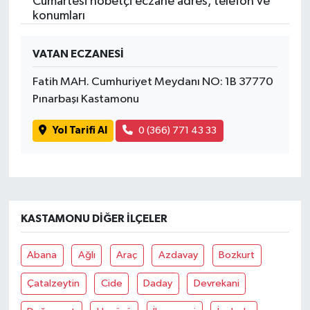
Cumartesi nöbetçi eczane adres, telefon ve
konumları
VATAN ECZANESİ
Fatih MAH. Cumhuriyet Meydanı NO: 1B 37770
Pınarbaşı Kastamonu
Yol Tarifi Al
0 (366) 771 43 33
KASTAMONU DIĞER İLÇELER
Abana
Ağlı
Araç
Azdavay
Bozkurt
Çatalzeytin
Cide
Daday
Devrekani