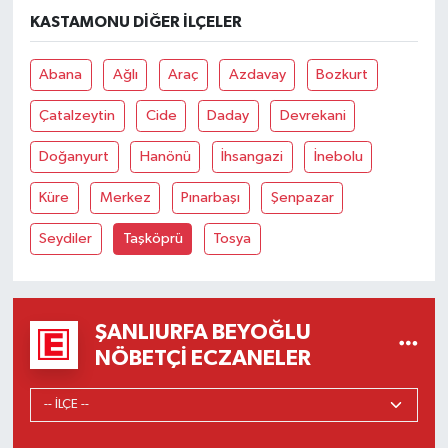
KASTAMONU DIĞER İLÇELER
Abana
Ağlı
Araç
Azdavay
Bozkurt
Çatalzeytin
Cide
Daday
Devrekani
Doğanyurt
Hanönü
İhsangazi
İnebolu
Küre
Merkez
Pınarbaşı
Şenpazar
Seydiler
Taşköprü
Tosya
ŞANLIURFA BEYOĞLU
NÖBETÇI ECZANELER