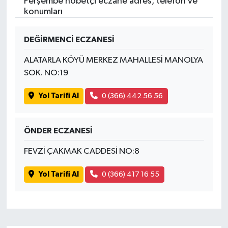
Perşembe nöbetçi eczane adres, telefon ve
konumları
DEĞİRMENCİ ECZANESİ
ALATARLA KÖYÜ MERKEZ MAHALLESİ MANOLYA
SOK. NO:19
Yol Tarifi Al
0 (366) 442 56 56
ÖNDER ECZANESİ
FEVZİ ÇAKMAK CADDESİ NO:8
Yol Tarifi Al
0 (366) 417 16 55