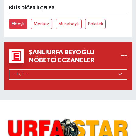
KILIS DIĞER İLÇELER
Elbeyli
Merkez
Musabeyli
Polateli
ŞANLIURFA BEYOĞLU
NÖBETÇI ECZANELER