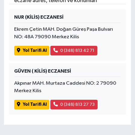
eczane adres, telefon ve konumları
NUR (KİLİS) ECZANESİ
Ekrem Çetin MAH. Doğan Güreş Paşa Bulvarı
NO: 48A 79090 Merkez Kilis
Yol Tarifi Al
0 (348) 813 42 71
GÜVEN ( KİLİS) ECZANESİ
Akpınar MAH. Murtaza Caddesi NO: 2 79090
Merkez Kilis
Yol Tarifi Al
0 (348) 813 27 73