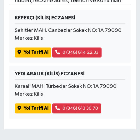
nöbetçi eczane adres, telefon ve konumları
KEPEKÇI (KİLİS) ECZANESİ
Şehitler MAH. Canbazlar Sokak NO: 1A 79090
Merkez Kilis
Yol Tarifi Al
0 (348) 814 22 33
YEDI ARALIK (KİLİS) ECZANESİ
Karaali MAH. Türbedar Sokak NO: 1A 79090
Merkez Kilis
Yol Tarifi Al
0 (348) 813 30 70