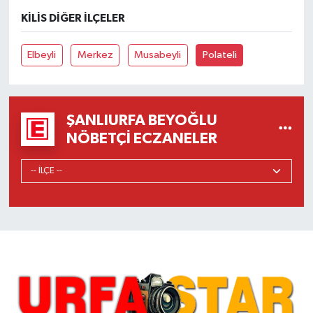
KILIS DIĞER İLÇELER
Elbeyli
Merkez
Musabeyli
Polateli
ŞANLIURFA BEYOĞLU
NÖBETÇI ECZANELER