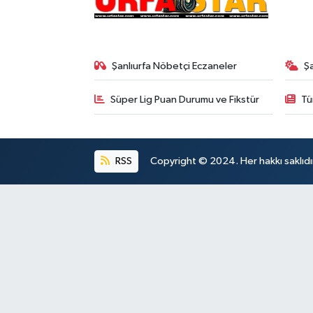
Şanlıurfa Nöbetçi Eczaneler
Ş
Süper Lig Puan Durumu ve Fikstür
Tü
RSS
Copyright © 2024. Her hakkı saklıdı