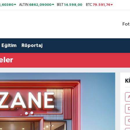
1,60380
6862,09000
14.598,00
79.591,74
ALTIN
BİST
BTC
Fot
Eğitim
Röportaj
eler
K
A