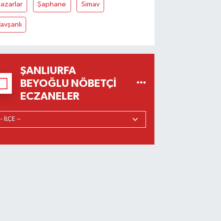
azarlar
Şaphane
Simav
avşanlı
ŞANLIURFA
BEYOĞLU NÖBETÇI
ECZANELER