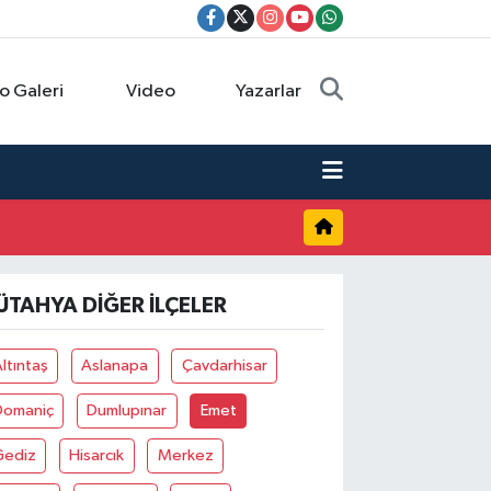
o Galeri
Video
Yazarlar
ÜTAHYA DIĞER İLÇELER
ltıntaş
Aslanapa
Çavdarhisar
Domaniç
Dumlupınar
Emet
Gediz
Hisarcık
Merkez