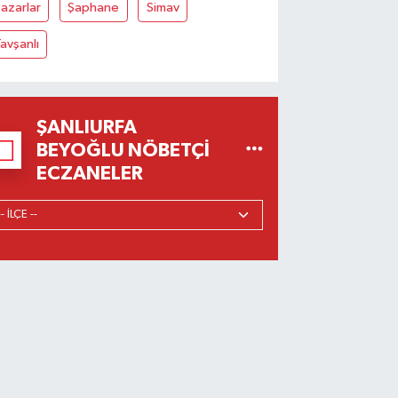
azarlar
Şaphane
Simav
avşanlı
ŞANLIURFA
BEYOĞLU NÖBETÇI
ECZANELER