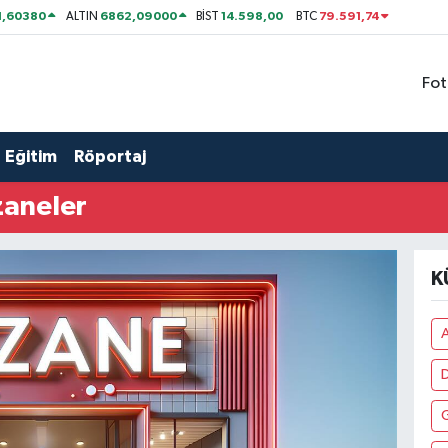
1,60380
6862,09000
14.598,00
79.591,74
ALTIN
BİST
BTC
Fot
Eğitim
Röportaj
zaneler
K
A