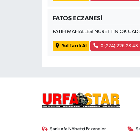
FATOŞ ECZANESİ
FATİH MAHALLESİ NURETTİN OK CAD
Yol Tarifi Al
0 (274) 226 28 48
Şanlıurfa Nöbetçi Eczaneler
Ş