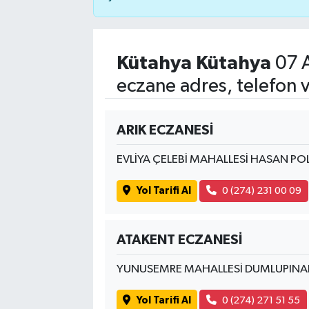
Kütahya Kütahya
07 
eczane adres, telefon 
ARIK ECZANESİ
EVLİYA ÇELEBİ MAHALLESİ HASAN P
Yol Tarifi Al
0 (274) 231 00 09
ATAKENT ECZANESİ
YUNUSEMRE MAHALLESİ DUMLUPINAR
Yol Tarifi Al
0 (274) 271 51 55