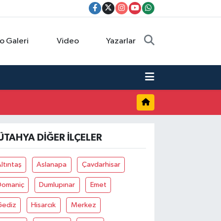
o Galeri
Video
Yazarlar
ÜTAHYA DIĞER İLÇELER
ltıntaş
Aslanapa
Çavdarhisar
Domaniç
Dumlupınar
Emet
Gediz
Hisarcık
Merkez