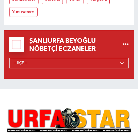
Yunusemre
ŞANLIURFA BEYOĞLU
NÖBETÇI ECZANELER