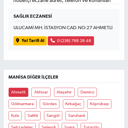
nöbetçi eczane adres, telefon ve konumları
SAĞLIK ECZANESİ
ULUCAMİ MH. İSTASYON CAD. NO:27 AHMETLİ
Yol Tarifi Al
0 (236) 768 26 46
MANISA DIĞER İLÇELER
Ahmetli
Akhisar
Alaşehir
Demirci
Gölmarmara
Gördes
Kırkağaç
Köprübaşı
Kula
Salihli
Sarıgöl
Saruhanlı
Şehzadeler
Selendi
Soma
Turgutlu