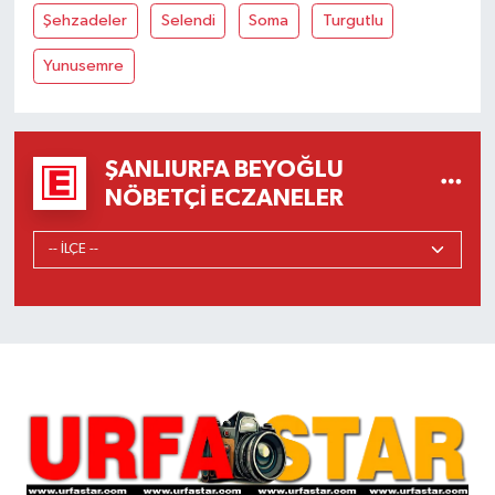
Şehzadeler
Selendi
Soma
Turgutlu
Yunusemre
ŞANLIURFA BEYOĞLU
NÖBETÇI ECZANELER