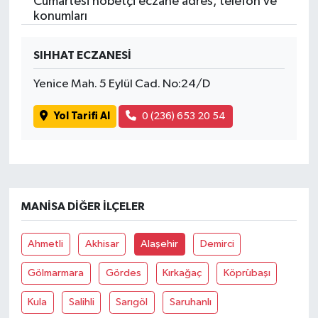
Cumartesi nöbetçi eczane adres, telefon ve
konumları
SIHHAT ECZANESİ
Yenice Mah. 5 Eylül Cad. No:24/D
Yol Tarifi Al
0 (236) 653 20 54
MANISA DIĞER İLÇELER
Ahmetli
Akhisar
Alaşehir
Demirci
Gölmarmara
Gördes
Kırkağaç
Köprübaşı
Kula
Salihli
Sarıgöl
Saruhanlı