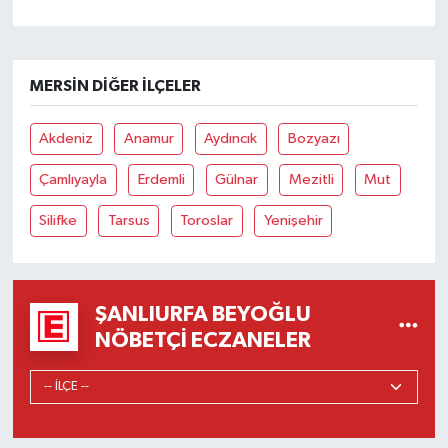
MERSIN DIĞER İLÇELER
Akdeniz
Anamur
Aydıncık
Bozyazı
Çamlıyayla
Erdemli
Gülnar
Mezitli
Mut
Silifke
Tarsus
Toroslar
Yenişehir
ŞANLIURFA BEYOĞLU
NÖBETÇI ECZANELER