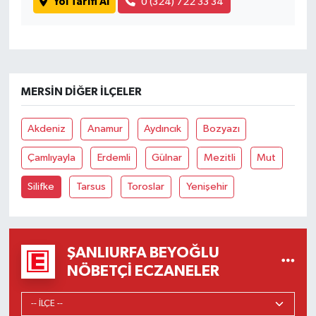
Yol Tarifi Al
0 (324) 722 33 34
MERSIN DIĞER İLÇELER
Akdeniz
Anamur
Aydıncık
Bozyazı
Çamlıyayla
Erdemli
Gülnar
Mezitli
Mut
Silifke
Tarsus
Toroslar
Yenişehir
ŞANLIURFA BEYOĞLU
NÖBETÇI ECZANELER