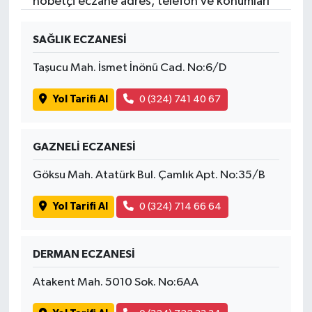
nöbetçi eczane adres, telefon ve konumları
SAĞLIK ECZANESİ
Taşucu Mah. İsmet İnönü Cad. No:6/D
Yol Tarifi Al
0 (324) 741 40 67
GAZNELİ ECZANESİ
Göksu Mah. Atatürk Bul. Çamlık Apt. No:35/B
Yol Tarifi Al
0 (324) 714 66 64
DERMAN ECZANESİ
Atakent Mah. 5010 Sok. No:6AA