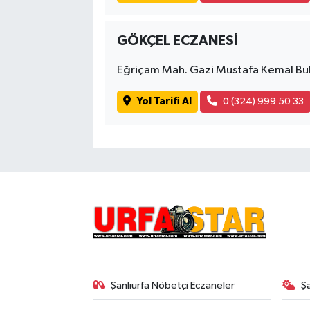
GÖKÇEL ECZANESİ
Eğriçam Mah. Gazi Mustafa Kemal Bul.
Yol Tarifi Al
0 (324) 999 50 33
Şanlıurfa Nöbetçi Eczaneler
Ş