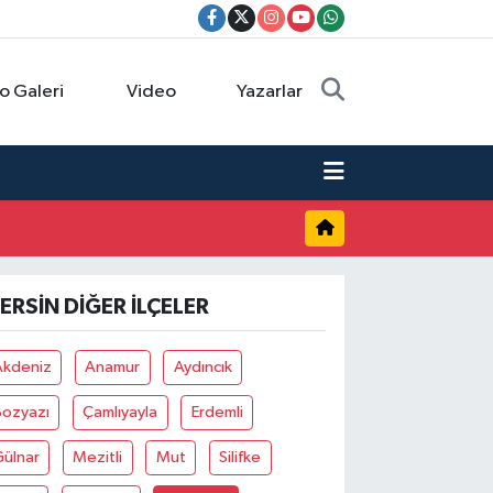
o Galeri
Video
Yazarlar
ERSIN DIĞER İLÇELER
Akdeniz
Anamur
Aydıncık
Bozyazı
Çamlıyayla
Erdemli
Gülnar
Mezitli
Mut
Silifke