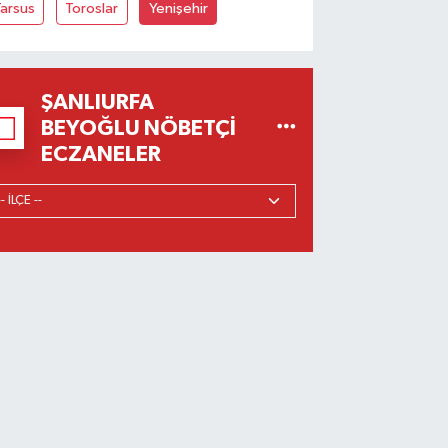
arsus
Toroslar
Yenişehir
ŞANLIURFA
BEYOĞLU NÖBETÇI
ECZANELER