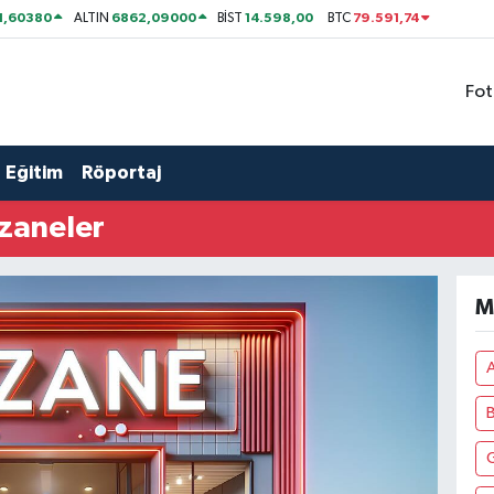
1,60380
6862,09000
14.598,00
79.591,74
ALTIN
BİST
BTC
Fot
Eğitim
Röportaj
czaneler
M