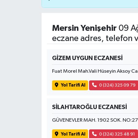
Mersin Yenişehir
09 Ağ
eczane adres, telefon 
GİZEM UYGUN ECZANESİ
Fuat Morel Mah.Vali Hüseyin Aksoy Ca
Yol Tarifi Al
0 (324) 325 09 79
SİLAHTAROĞLU ECZANESİ
GÜVENEVLER MAH. 1902 SOK. NO:2
Yol Tarifi Al
0 (324) 325 48 91