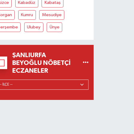
kizce
Kabadüz
Kabataş
Korgan
Kumru
Mesudiye
Perşembe
Ulubey
Ünye
ŞANLIURFA
BEYOĞLU NÖBETÇI
ECZANELER