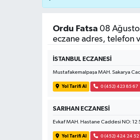
Ordu Fatsa
08 Ağusto
eczane adres, telefon 
İSTANBUL ECZANESİ
Mustafakemalpaşa MAH. Sakarya Cad
Yol Tarifi Al
0 (452) 423 85 67
SARIHAN ECZANESİ
Evkaf MAH. Hastane Caddesi NO: 12
Yol Tarifi Al
0 (452) 424 24 52