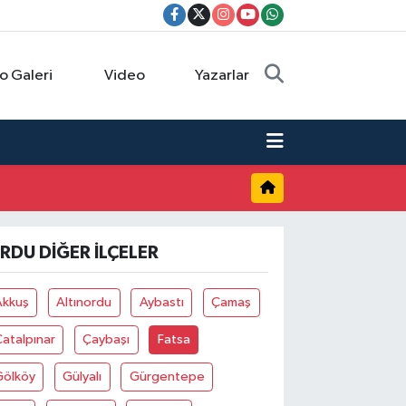
o Galeri
Video
Yazarlar
RDU DIĞER İLÇELER
Akkuş
Altınordu
Aybastı
Çamaş
atalpınar
Çaybaşı
Fatsa
Gölköy
Gülyalı
Gürgentepe