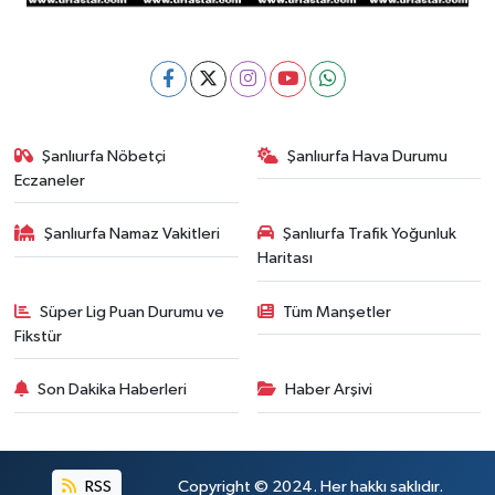
Şanlıurfa Nöbetçi
Şanlıurfa Hava Durumu
Eczaneler
Şanlıurfa Namaz Vakitleri
Şanlıurfa Trafik Yoğunluk
Haritası
Süper Lig Puan Durumu ve
Tüm Manşetler
Fikstür
Son Dakika Haberleri
Haber Arşivi
RSS
Copyright © 2024. Her hakkı saklıdır.