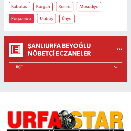
Kabataş
Korgan
Kumru
Mesudiye
Perşembe
Ulubey
Ünye
ŞANLIURFA BEYOĞLU
NÖBETÇI ECZANELER