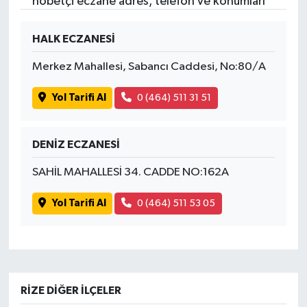
nöbetçi eczane adres, telefon ve konumları
HALK ECZANESİ
Merkez Mahallesi, Sabancı Caddesi, No:80/A
Yol Tarifi Al
0 (464) 511 31 51
DENİZ ECZANESİ
SAHİL MAHALLESİ 34. CADDE NO:162A
Yol Tarifi Al
0 (464) 511 53 05
RIZE DIĞER İLÇELER