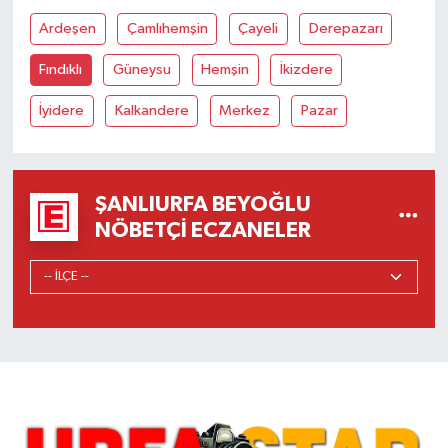
Ardeşen
Çamlıhemşin
Çayeli
Derepazarı
Fındıklı
Güneysu
Hemşin
İkizdere
İyidere
Kalkandere
Merkez
Pazar
ŞANLIURFA BEYOĞLU
NÖBETÇI ECZANELER