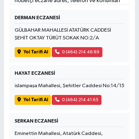
nöbetçi eczane adres, telefon ve konumları
DERMAN ECZANESİ
GÜLBAHAR MAHALLESİ ATATÜRK CADDESİ
ŞEHİT OKTAY TÜRÜT SOKAK NO:2/A
Yol Tarifi Al
0 (464) 214 46 89
HAYAT ECZANESİ
islampaşa Mahallesi, Şehitler Caddesi No:14/15
Yol Tarifi Al
0 (464) 214 41 65
SERKAN ECZANESİ
Eminettin Mahallesi, Atatürk Caddesi,