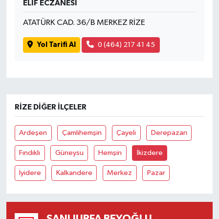
ELİF ECZANESİ
ATATÜRK CAD. 36/B MERKEZ RİZE
Yol Tarifi Al
0 (464) 217 41 45
RIZE DIĞER İLÇELER
Ardeşen
Çamlıhemşin
Çayeli
Derepazarı
Fındıklı
Güneysu
Hemşin
İkizdere
İyidere
Kalkandere
Merkez
Pazar
ŞANLIURFA BEYOĞLU