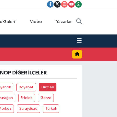
o Galeri
Video
Yazarlar
INOP DIĞER İLÇELER
yancık
Boyabat
Dikmen
Durağan
Erfelek
Gerze
Merkez
Saraydüzü
Türkeli