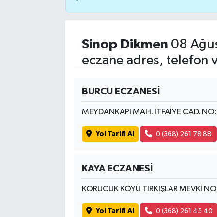
Sinop Dikmen
08 Ağus
eczane adres, telefon 
BURCU ECZANESİ
MEYDANKAPI MAH. İTFAİYE CAD. NO
Yol Tarifi Al
0 (368) 261 78 88
KAYA ECZANESİ
KORUCUK KÖYÜ TIRKIŞLAR MEVKİ NO
Yol Tarifi Al
0 (368) 261 45 40