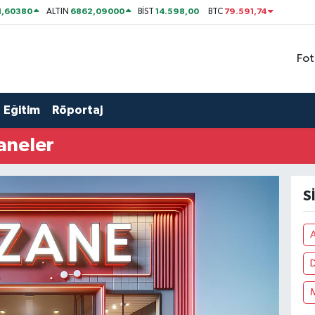
1,60380
6862,09000
14.598,00
79.591,74
ALTIN
BİST
BTC
Fot
Eğitim
Röportaj
aneler
S
A