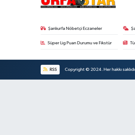
Şanlıurfa Nöbetçi Eczaneler
Ş
Süper Lig Puan Durumu ve Fikstür
Tü
RSS
Copyright © 2024. Her hakkı saklıdı