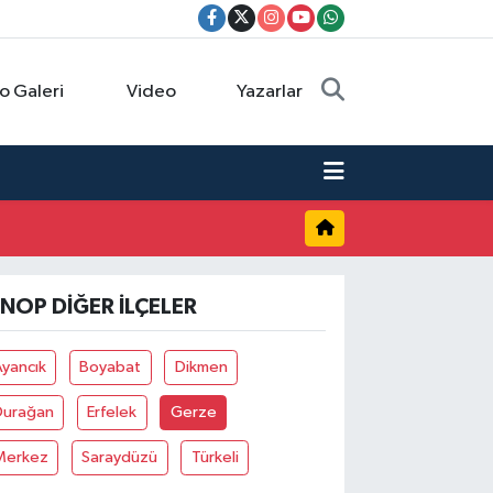
o Galeri
Video
Yazarlar
INOP DIĞER İLÇELER
yancık
Boyabat
Dikmen
Durağan
Erfelek
Gerze
Merkez
Saraydüzü
Türkeli