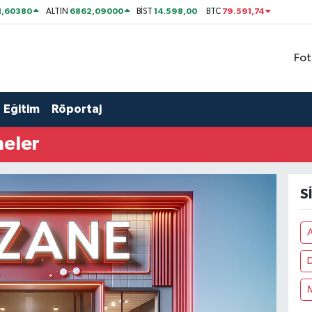
1,60380
6862,09000
14.598,00
79.591,74
ALTIN
BİST
BTC
Fot
Eğitim
Röportaj
neler
S
A