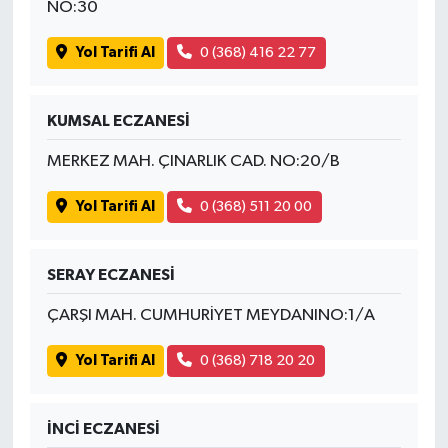
NO:30
Yol Tarifi Al
0 (368) 416 22 77
KUMSAL ECZANESİ
MERKEZ MAH. ÇINARLIK CAD. NO:20/B
Yol Tarifi Al
0 (368) 511 20 00
SERAY ECZANESİ
ÇARŞI MAH. CUMHURİYET MEYDANINO:1/A
Yol Tarifi Al
0 (368) 718 20 20
İNCİ ECZANESİ