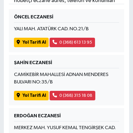
nöbetçi eczane adres, telefon ve konumları
ÖNCEL ECZANESİ
YALI MAH. ATATÜRK CAD. NO.21/B
Yol Tarifi Al
0 (368) 613 13 95
ŞAHİN ECZANESİ
CAMİKEBİR MAHALLESİ ADNAN MENDERES
BULVARI NO:35/B
Yol Tarifi Al
0 (368) 315 18 08
ERDOĞAN ECZANESİ
MERKEZ MAH. YUSUF KEMAL TENGİRŞEK CAD.