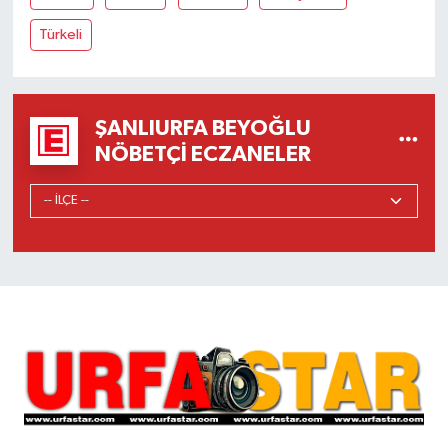
Türkeli
ŞANLIURFA BEYOĞLU
NÖBETÇI ECZANELER