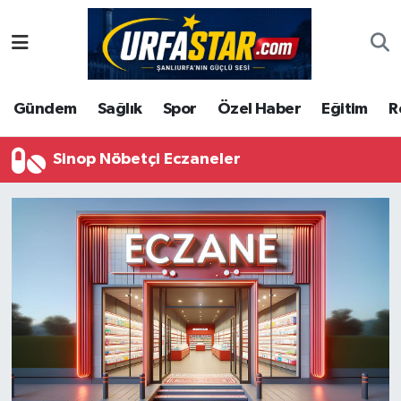
ASAYİS
Şanlıurfa Nöbetçi Eczaneler
Gündem
Sağlık
Spor
Özel Haber
Eğitim
R
ÇEVRE
Şanlıurfa Hava Durumu
DUNYA
Şanlıurfa Namaz Vakitleri
Sinop Nöbetçi Eczaneler
Eğitim
Şanlıurfa Trafik Yoğunluk Haritası
Ekonomi
Süper Lig Puan Durumu ve Fikstür
Gündem
Tüm Manşetler
Kültür
Son Dakika Haberleri
Magazin
Haber Arşivi