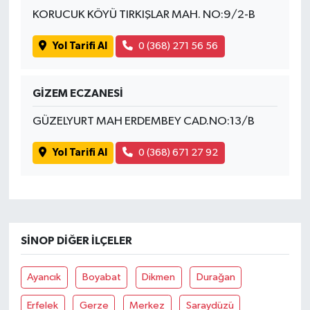
KORUCUK KÖYÜ TIRKIŞLAR MAH. NO:9/2-B
Yol Tarifi Al
0 (368) 271 56 56
GİZEM ECZANESİ
GÜZELYURT MAH ERDEMBEY CAD.NO:13/B
Yol Tarifi Al
0 (368) 671 27 92
SINOP DIĞER İLÇELER
Ayancık
Boyabat
Dikmen
Durağan
Erfelek
Gerze
Merkez
Saraydüzü