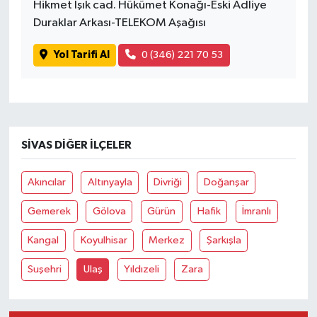
Hikmet Işık cad. Hükümet Konağı-Eski Adliye
Duraklar Arkası-TELEKOM Aşağısı
Yol Tarifi Al
0 (346) 221 70 53
SIVAS DIĞER İLÇELER
Akıncılar
Altınyayla
Divriği
Doğanşar
Gemerek
Gölova
Gürün
Hafik
İmranlı
Kangal
Koyulhisar
Merkez
Şarkışla
Suşehri
Ulaş
Yıldızeli
Zara