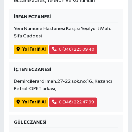
eczane adres, telefon ve konumları
İRFAN ECZANESİ
Yeni Numune Hastanesi Karşısı Yeşilyurt Mah.
Şifa Caddesi
Yol Tarifi Al
0 (346) 225 09 40
İÇTEN ECZANESİ
Demircilerardı mah.27-22 sok.no:16.,Kazancı
Petrol-OPET arkası,
Yol Tarifi Al
0 (346) 222 47 99
GÜL ECZANESİ