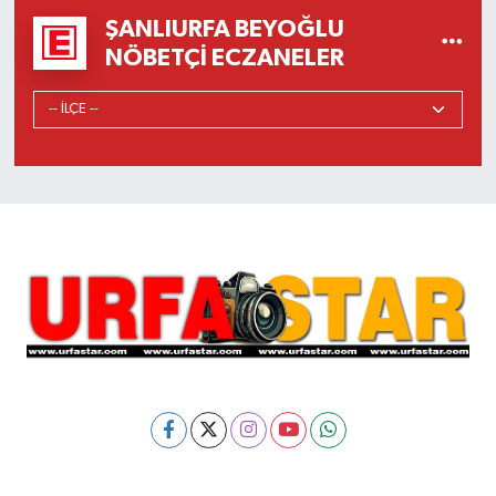
ŞANLIURFA BEYOĞLU
NÖBETÇI ECZANELER