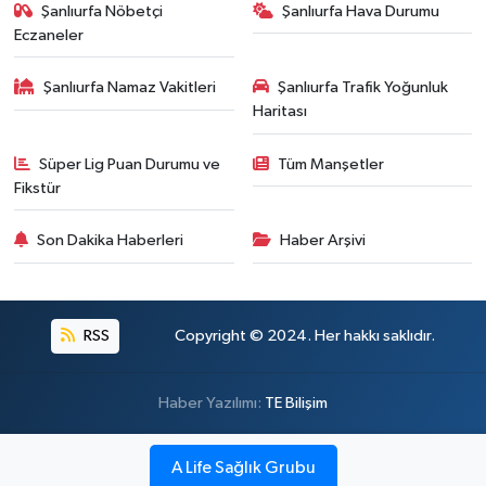
Şanlıurfa Nöbetçi
Şanlıurfa Hava Durumu
Eczaneler
Şanlıurfa Namaz Vakitleri
Şanlıurfa Trafik Yoğunluk
Haritası
Süper Lig Puan Durumu ve
Tüm Manşetler
Fikstür
Son Dakika Haberleri
Haber Arşivi
RSS
Copyright © 2024. Her hakkı saklıdır.
Haber Yazılımı:
TE Bilişim
A Life Sağlık Grubu