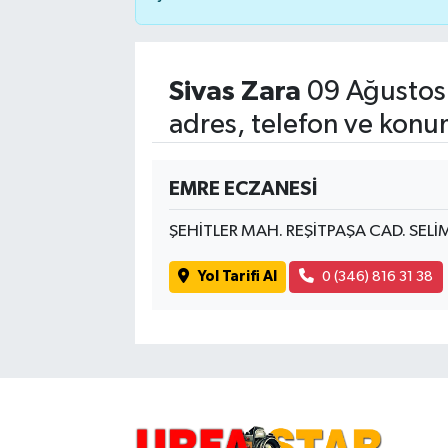
Sivas Zara
09 Ağustos
adres, telefon ve konu
EMRE ECZANESİ
ŞEHİTLER MAH. REŞİTPAŞA CAD. SELİ
Yol Tarifi Al
0 (346) 816 31 38