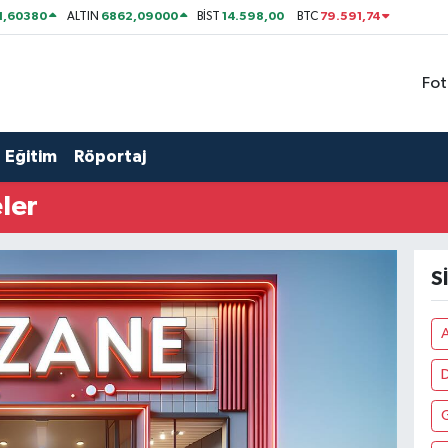
1,60380
6862,09000
14.598,00
79.591,74
ALTIN
BİST
BTC
Fot
Eğitim
Röportaj
ler
S
A