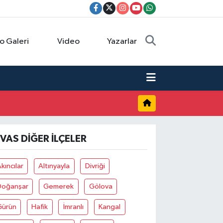
o Galeri
Video
Yazarlar
IVAS DIĞER İLÇELER
kıncılar
Altınyayla
Divriği
Doğanşar
Gemerek
Gölova
Gürün
Hafik
İmranlı
Kangal