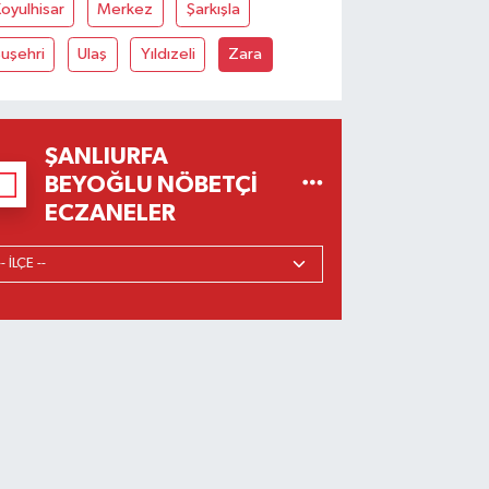
oyulhisar
Merkez
Şarkışla
uşehri
Ulaş
Yıldızeli
Zara
ŞANLIURFA
BEYOĞLU NÖBETÇI
ECZANELER