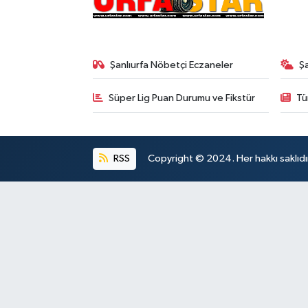
Şanlıurfa Nöbetçi Eczaneler
Ş
Süper Lig Puan Durumu ve Fikstür
Tü
RSS
Copyright © 2024. Her hakkı saklıdı