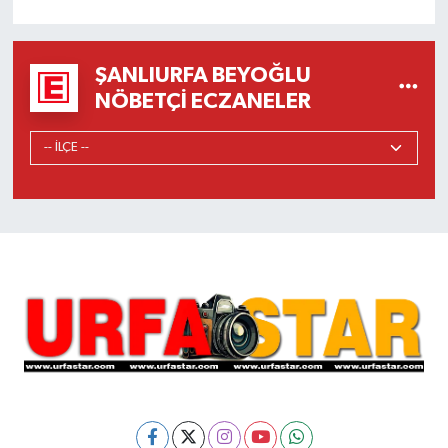
ŞANLIURFA BEYOĞLU
NÖBETÇI ECZANELER