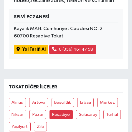
nöbetçi eczane adres, telefon ve konumları
SELVİ ECZANESİ
Kayalık MAH. Cumhuriyet Caddesi NO: 2
60700 Reşadiye Tokat
Yol Tarifi Al
0 (356) 461 47 58
TOKAT DIĞER İLÇELER
Almus
Artova
Başçiftlik
Erbaa
Merkez
Niksar
Pazar
Reşadiye
Sulusaray
Turhal
Yeşilyurt
Zile