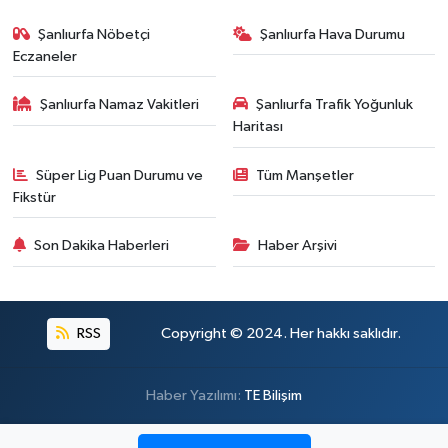
Şanlıurfa Nöbetçi
Şanlıurfa Hava Durumu
Eczaneler
Şanlıurfa Namaz Vakitleri
Şanlıurfa Trafik Yoğunluk
Haritası
Süper Lig Puan Durumu ve
Tüm Manşetler
Fikstür
Son Dakika Haberleri
Haber Arşivi
RSS
Copyright © 2024. Her hakkı saklıdır.
Haber Yazılımı:
TE Bilişim