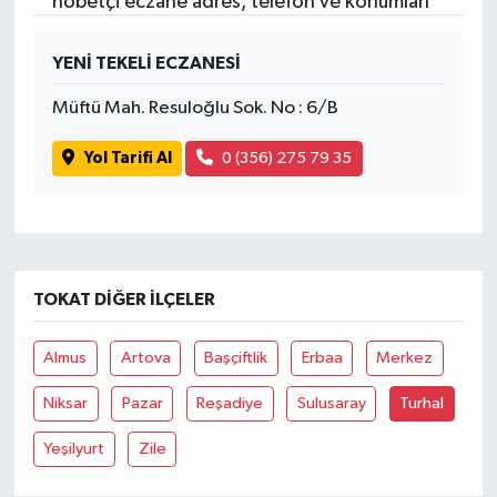
nöbetçi eczane adres, telefon ve konumları
YENİ TEKELİ ECZANESİ
Müftü Mah. Resuloğlu Sok. No : 6/B
Yol Tarifi Al
0 (356) 275 79 35
TOKAT DIĞER İLÇELER
Almus
Artova
Başçiftlik
Erbaa
Merkez
Niksar
Pazar
Reşadiye
Sulusaray
Turhal
Yeşilyurt
Zile