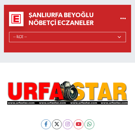
ŞANLIURFA BEYOĞLU
NÖBETÇI ECZANELER