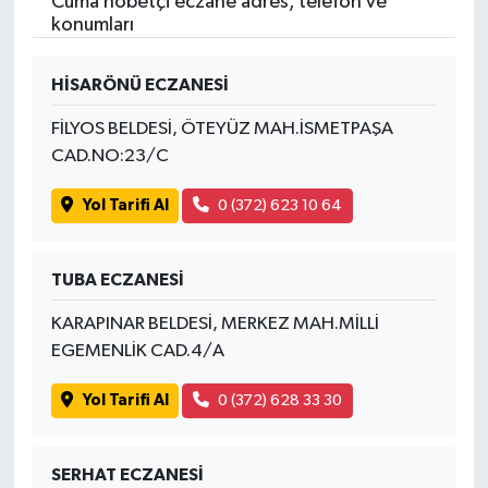
Cuma nöbetçi eczane adres, telefon ve
konumları
HİSARÖNÜ ECZANESİ
FİLYOS BELDESİ, ÖTEYÜZ MAH.İSMETPAŞA
CAD.NO:23/C
Yol Tarifi Al
0 (372) 623 10 64
TUBA ECZANESİ
KARAPINAR BELDESİ, MERKEZ MAH.MİLLİ
EGEMENLİK CAD.4/A
Yol Tarifi Al
0 (372) 628 33 30
SERHAT ECZANESİ