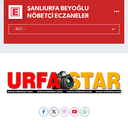
ŞANLIURFA BEYOĞLU
NÖBETÇI ECZANELER