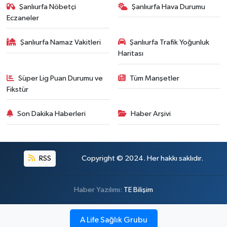
Şanlıurfa Nöbetçi
Şanlıurfa Hava Durumu
Eczaneler
Şanlıurfa Namaz Vakitleri
Şanlıurfa Trafik Yoğunluk
Haritası
Süper Lig Puan Durumu ve
Tüm Manşetler
Fikstür
Son Dakika Haberleri
Haber Arşivi
RSS
Copyright © 2024. Her hakkı saklıdır.
Haber Yazılımı:
TE Bilişim
A Life Sağlık Grubu