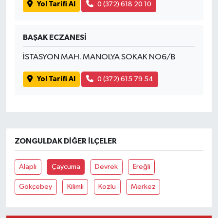
Yol Tarifi Al
0 (372) 618 20 10
BAŞAK ECZANESİ
İSTASYON MAH. MANOLYA SOKAK NO6/B
Yol Tarifi Al
0 (372) 615 79 54
ZONGULDAK DIĞER İLÇELER
Alaplı
Çaycuma
Devrek
Ereğli
Gökçebey
Kilimli
Kozlu
Merkez