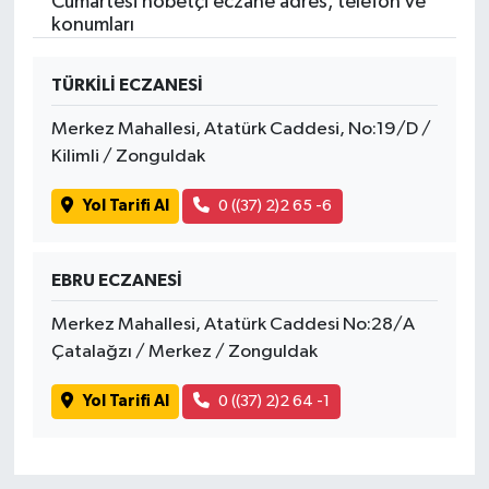
Cumartesi nöbetçi eczane adres, telefon ve
konumları
TÜRKİLİ ECZANESİ
Merkez Mahallesi, Atatürk Caddesi, No:19/D /
Kilimli / Zonguldak
Yol Tarifi Al
0 ((37) 2)2 65 -6
EBRU ECZANESİ
Merkez Mahallesi, Atatürk Caddesi No:28/A
Çatalağzı / Merkez / Zonguldak
Yol Tarifi Al
0 ((37) 2)2 64 -1