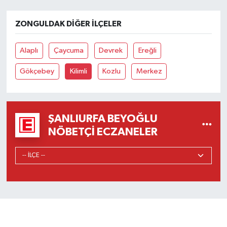
ZONGULDAK DIĞER İLÇELER
Alaplı
Çaycuma
Devrek
Ereğli
Gökçebey
Kilimli
Kozlu
Merkez
ŞANLIURFA BEYOĞLU
NÖBETÇI ECZANELER