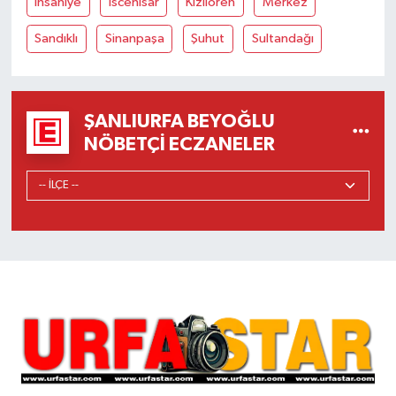
İhsaniye
İscehisar
Kızılören
Merkez
Sandıklı
Sinanpaşa
Şuhut
Sultandağı
ŞANLIURFA BEYOĞLU
NÖBETÇI ECZANELER