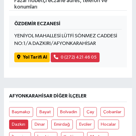
Pazar nöbetçi eczane adres, telefon ve
konumları
ÖZDEMİR ECZANESİ
YENİYOL MAHALLESİ LÜTFİ SÖNMEZ CADDESİ
NO:1/A DAZKIRI/AFYONKARAHİSAR
Yol Tarifi Al
0 (272) 421 46 05
AFYONKARAHISAR DIĞER İLÇELER
Başmakçı
Bayat
Bolvadin
Çay
Çobanlar
Dazkırı
Dinar
Emirdağ
Evciler
Hocalar