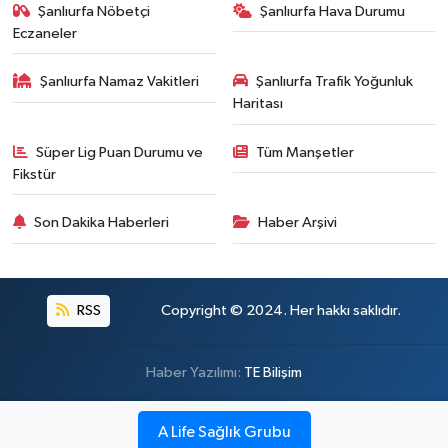
Şanlıurfa Nöbetçi
Şanlıurfa Hava Durumu
Eczaneler
Şanlıurfa Namaz Vakitleri
Şanlıurfa Trafik Yoğunluk
Haritası
Süper Lig Puan Durumu ve
Tüm Manşetler
Fikstür
Son Dakika Haberleri
Haber Arşivi
RSS
Copyright © 2024. Her hakkı saklıdır.
Haber Yazılımı:
TE Bilişim
A Life Sağlık Grubu