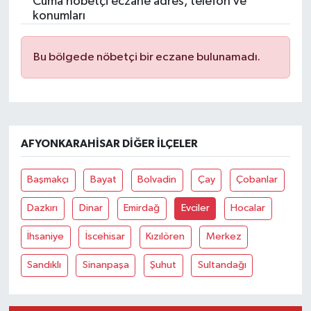
Cuma nöbetçi eczane adres, telefon ve
konumları
Bu bölgede nöbetçi bir eczane bulunamadı.
AFYONKARAHISAR DIĞER İLÇELER
Başmakçı
Bayat
Bolvadin
Çay
Çobanlar
Dazkırı
Dinar
Emirdağ
Evciler
Hocalar
İhsaniye
İscehisar
Kızılören
Merkez
Sandıklı
Sinanpaşa
Şuhut
Sultandağı