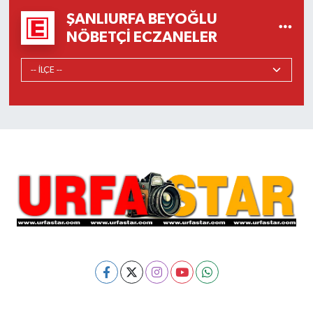
ŞANLIURFA BEYOĞLU
NÖBETÇI ECZANELER