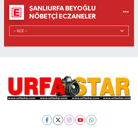
ŞANLIURFA BEYOĞLU
NÖBETÇI ECZANELER