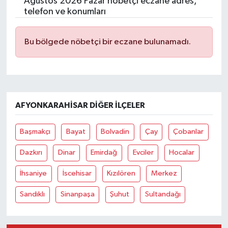
Ağustos 2026 Pazar nöbetçi eczane adres,
telefon ve konumları
Bu bölgede nöbetçi bir eczane bulunamadı.
AFYONKARAHISAR DIĞER İLÇELER
Başmakçı
Bayat
Bolvadin
Çay
Çobanlar
Dazkırı
Dinar
Emirdağ
Evciler
Hocalar
İhsaniye
İscehisar
Kızılören
Merkez
Sandıklı
Sinanpaşa
Şuhut
Sultandağı