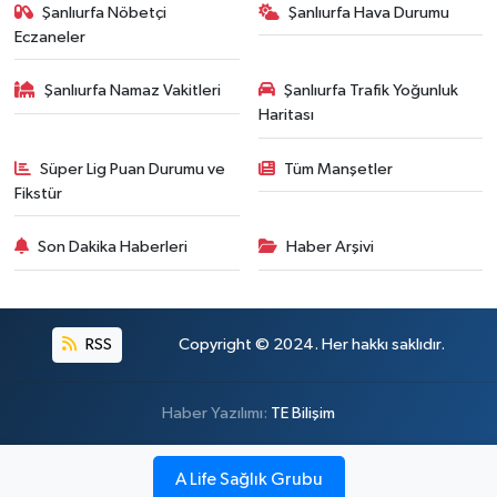
Şanlıurfa Nöbetçi
Şanlıurfa Hava Durumu
Eczaneler
Şanlıurfa Namaz Vakitleri
Şanlıurfa Trafik Yoğunluk
Haritası
Süper Lig Puan Durumu ve
Tüm Manşetler
Fikstür
Son Dakika Haberleri
Haber Arşivi
RSS
Copyright © 2024. Her hakkı saklıdır.
Haber Yazılımı:
TE Bilişim
A Life Sağlık Grubu