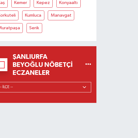
Kaş
Kemer
Kepez
Konyaaltı
orkuteli
Kumluca
Manavgat
Muratpaşa
Serik
ŞANLIURFA
BEYOĞLU NÖBETÇI
ECZANELER