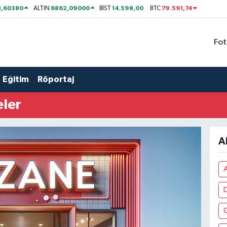
1,60380
6862,09000
14.598,00
79.591,74
ALTIN
BİST
BTC
Fot
Eğitim
Röportaj
eler
A