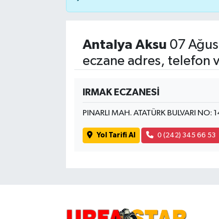
Antalya Aksu
07 Ağus
eczane adres, telefon 
IRMAK ECZANESİ
PINARLI MAH. ATATÜRK BULVARI NO:
Yol Tarifi Al
0 (242) 345 66 53