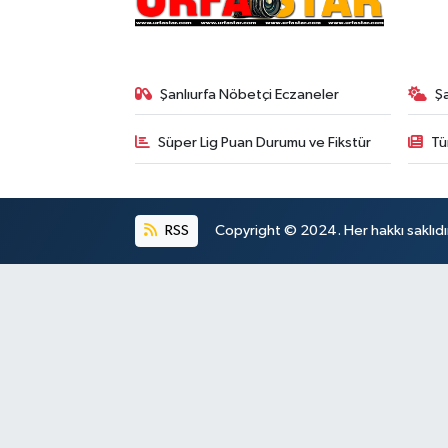
Şanlıurfa Nöbetçi Eczaneler
Ş
Süper Lig Puan Durumu ve Fikstür
Tü
RSS
Copyright © 2024. Her hakkı saklıdı