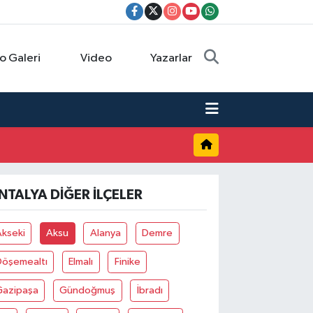
o Galeri
Video
Yazarlar
NTALYA DIĞER İLÇELER
Akseki
Aksu
Alanya
Demre
Döşemealtı
Elmalı
Finike
Gazipaşa
Gündoğmuş
İbradı