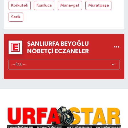
Korkuteli
Kumluca
Manavgat
Muratpaşa
Serik
ŞANLIURFA BEYOĞLU
NÖBETÇI ECZANELER