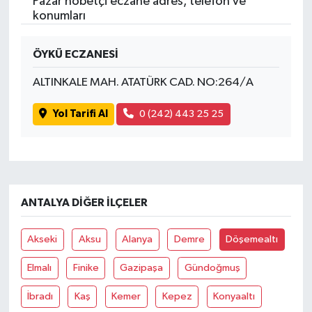
Pazar nöbetçi eczane adres, telefon ve
konumları
ÖYKÜ ECZANESİ
ALTINKALE MAH. ATATÜRK CAD. NO:264/A
Yol Tarifi Al
0 (242) 443 25 25
ANTALYA DIĞER İLÇELER
Akseki
Aksu
Alanya
Demre
Döşemealtı
Elmalı
Finike
Gazipaşa
Gündoğmuş
İbradı
Kaş
Kemer
Kepez
Konyaaltı