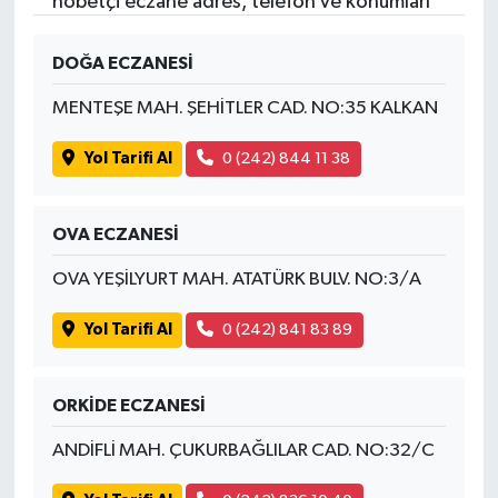
nöbetçi eczane adres, telefon ve konumları
DOĞA ECZANESİ
MENTEŞE MAH. ŞEHİTLER CAD. NO:35 KALKAN
Yol Tarifi Al
0 (242) 844 11 38
OVA ECZANESİ
OVA YEŞİLYURT MAH. ATATÜRK BULV. NO:3/A
Yol Tarifi Al
0 (242) 841 83 89
ORKİDE ECZANESİ
ANDİFLİ MAH. ÇUKURBAĞLILAR CAD. NO:32/C