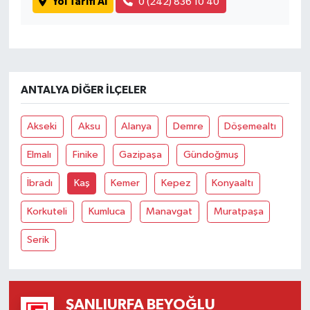
Yol Tarifi Al
0 (242) 836 10 40
ANTALYA DIĞER İLÇELER
Akseki
Aksu
Alanya
Demre
Döşemealtı
Elmalı
Finike
Gazipaşa
Gündoğmuş
İbradı
Kaş
Kemer
Kepez
Konyaaltı
Korkuteli
Kumluca
Manavgat
Muratpaşa
Serik
ŞANLIURFA BEYOĞLU