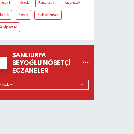
oçarlı
Köşk
Kuşadası
Kuyucak
azilli
Söke
Sultanhisar
Yenipazar
ŞANLIURFA
BEYOĞLU NÖBETÇI
ECZANELER