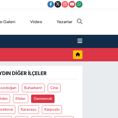
o Galeri
Video
Yazarlar
YDIN DIĞER İLÇELER
Bozdoğan
Buharkent
Çine
Didim
Efeler
Germencik
ncirliova
Karacasu
Karpuzlu