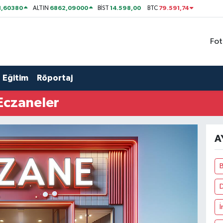
1,60380
6862,09000
14.598,00
79.591,74
ALTIN
BİST
BTC
Fot
Eğitim
Röportaj
Eczaneler
A
İ