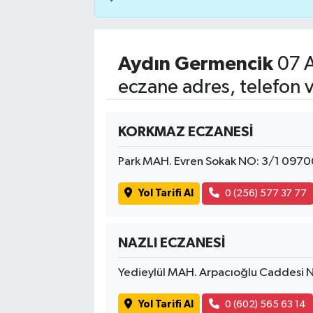
Aydın Germencik
07 A
eczane adres, telefon 
KORKMAZ ECZANESİ
Park MAH. Evren Sokak NO: 3/1 0970
Yol Tarifi Al
0 (256) 577 37 77
NAZLI ECZANESİ
Yedieylül MAH. Arpacıoğlu Caddesi
Yol Tarifi Al
0 (602) 565 63 14