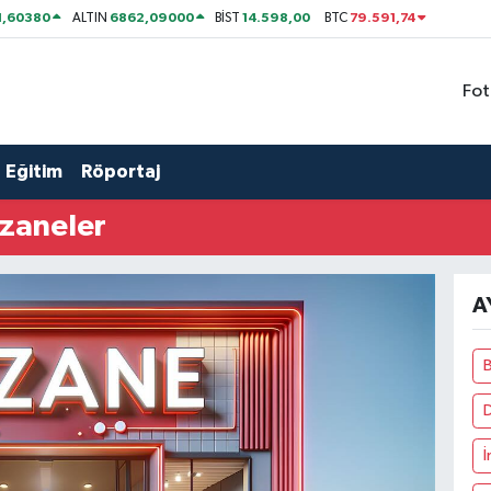
1,60380
6862,09000
14.598,00
79.591,74
ALTIN
BİST
BTC
Fot
Eğitim
Röportaj
zaneler
A
İ