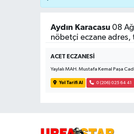
Aydın Karacasu
08 Ağ
nöbetçi eczane adres, 
ACET ECZANESİ
Yaylalı MAH. Mustafa Kemal Paşa Ca
Yol Tarifi Al
0 (206) 025 64 41