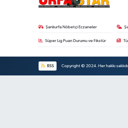
Şanlıurfa Nöbetçi Eczaneler
Ş
Süper Lig Puan Durumu ve Fikstür
Tü
RSS
Copyright © 2024. Her hakkı saklıdı