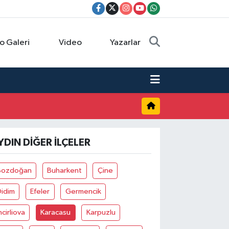
o Galeri
Video
Yazarlar
YDIN DIĞER İLÇELER
Bozdoğan
Buharkent
Çine
Didim
Efeler
Germencik
ncirliova
Karacasu
Karpuzlu