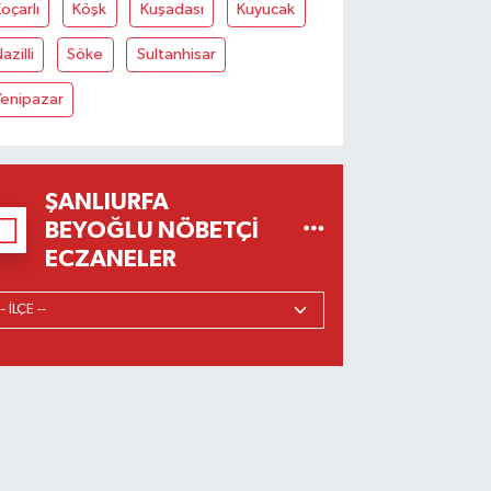
oçarlı
Köşk
Kuşadası
Kuyucak
azilli
Söke
Sultanhisar
Yenipazar
ŞANLIURFA
BEYOĞLU NÖBETÇI
ECZANELER