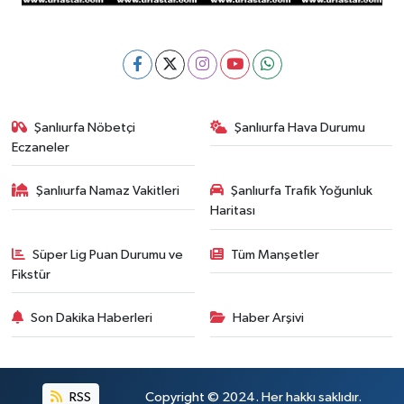
Şanlıurfa Nöbetçi
Şanlıurfa Hava Durumu
Eczaneler
Şanlıurfa Namaz Vakitleri
Şanlıurfa Trafik Yoğunluk
Haritası
Süper Lig Puan Durumu ve
Tüm Manşetler
Fikstür
Son Dakika Haberleri
Haber Arşivi
RSS
Copyright © 2024. Her hakkı saklıdır.