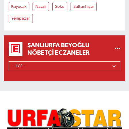
Kuyucak
Nazilli
Söke
Sultanhisar
Yenipazar
ŞANLIURFA BEYOĞLU
NÖBETÇI ECZANELER