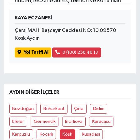
nöbetçi eczane adres, telefon ve konumları
KAYA ECZANESİ
Çarşı MAH. Başçayır Caddesi NO: 10 09570
Köşk Aydın
Yol Tarifi Al
0 (100) 256 46 13
AYDIN DIĞER İLÇELER
Bozdoğan
Buharkent
Çine
Didim
Efeler
Germencik
İncirliova
Karacasu
Karpuzlu
Koçarlı
Köşk
Kuşadası