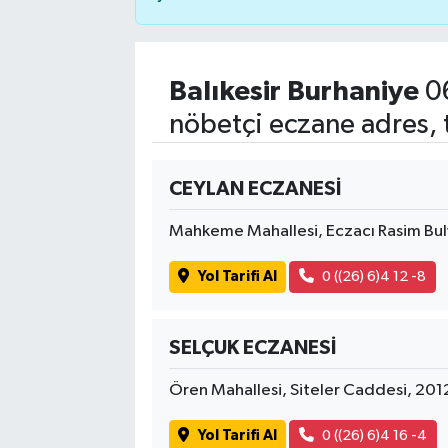
Balıkesir Burhaniye
06
nöbetçi eczane adres, 
CEYLAN ECZANESİ
Mahkeme Mahallesi, Eczacı Rasim Bulv
Yol Tarifi Al
0 ((26) 6)4 12 -8
SELÇUK ECZANESİ
Ören Mahallesi, Siteler Caddesi, 201
Yol Tarifi Al
0 ((26) 6)4 16 -4