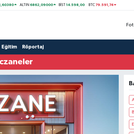
1,60380
6862,09000
14.598,00
79.591,74
ALTIN
BİST
BTC
Fot
Eğitim
Röportaj
czaneler
B
A
B