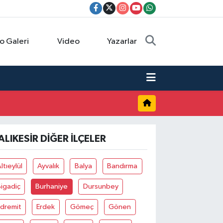
o Galeri
Video
Yazarlar
ALIKESIR DIĞER İLÇELER
ltıeylül
Ayvalık
Balya
Bandırma
igadiç
Burhaniye
Dursunbey
Edremit
Erdek
Gömeç
Gönen