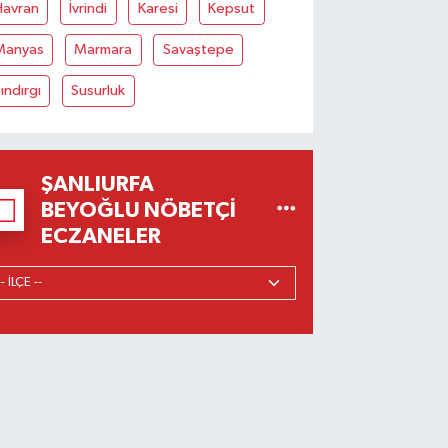
Havran
İvrindi
Karesi
Kepsut
Manyas
Marmara
Savaştepe
ındırgı
Susurluk
ŞANLIURFA
BEYOĞLU NÖBETÇI
ECZANELER