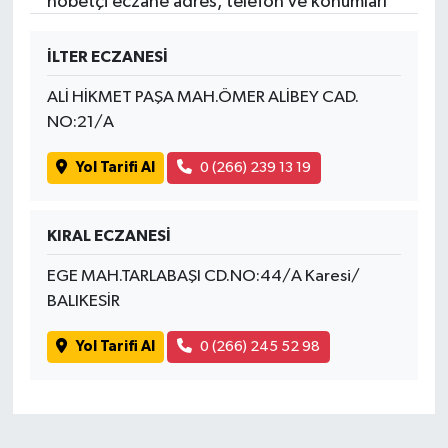
nöbetçi eczane adres, telefon ve konumları
İLTER ECZANESİ
ALİ HİKMET PAŞA MAH.ÖMER ALİBEY CAD.
NO:21/A
Yol Tarifi Al
0 (266) 239 13 19
KIRAL ECZANESİ
EGE MAH.TARLABAŞI CD.NO:44/A Karesi/
BALIKESİR
Yol Tarifi Al
0 (266) 245 52 98