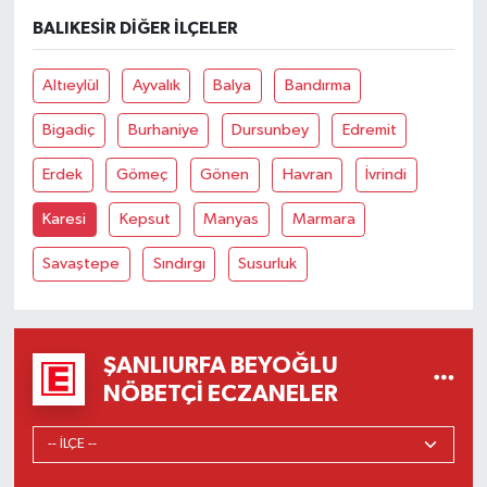
BALIKESIR DIĞER İLÇELER
Altıeylül
Ayvalık
Balya
Bandırma
Bigadiç
Burhaniye
Dursunbey
Edremit
Erdek
Gömeç
Gönen
Havran
İvrindi
Karesi
Kepsut
Manyas
Marmara
Savaştepe
Sındırgı
Susurluk
ŞANLIURFA BEYOĞLU
NÖBETÇI ECZANELER