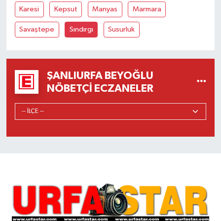
Karesi
Kepsut
Manyas
Marmara
Savaştepe
Sındırgı
Susurluk
ŞANLIURFA BEYOĞLU
NÖBETÇI ECZANELER