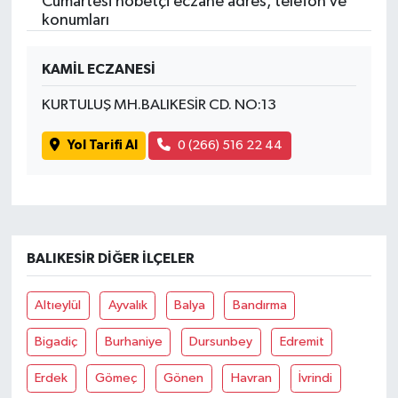
Cumartesi nöbetçi eczane adres, telefon ve
konumları
KAMİL ECZANESİ
KURTULUŞ MH.BALIKESİR CD. NO:13
Yol Tarifi Al
0 (266) 516 22 44
BALIKESIR DIĞER İLÇELER
Altıeylül
Ayvalık
Balya
Bandırma
Bigadiç
Burhaniye
Dursunbey
Edremit
Erdek
Gömeç
Gönen
Havran
İvrindi