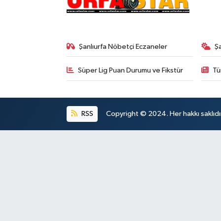
Şanlıurfa Nöbetçi Eczaneler
Ş
Süper Lig Puan Durumu ve Fikstür
Tü
RSS
Copyright © 2024. Her hakkı saklıdı