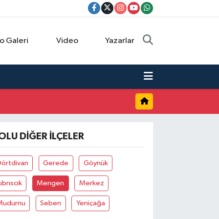
o Galeri
Video
Yazarlar
OLU DIĞER İLÇELER
Dörtdivan
Gerede
Göynük
ıbrıscık
Mengen
Merkez
Mudurnu
Seben
Yeniçağa