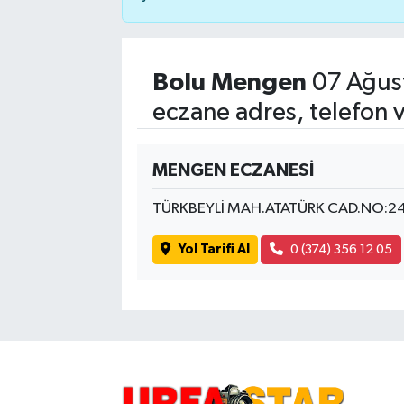
Bolu Mengen
07 Ağus
eczane adres, telefon 
MENGEN ECZANESİ
TÜRKBEYLİ MAH.ATATÜRK CAD.NO:2
Yol Tarifi Al
0 (374) 356 12 05