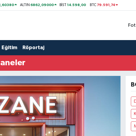
1,60380
6862,09000
14.598,00
79.591,74
ALTIN
BİST
BTC
Fot
Eğitim
Röportaj
aneler
B
K