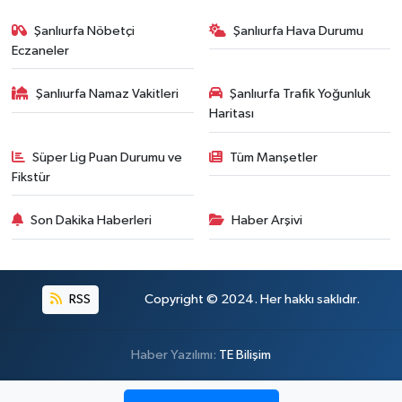
Şanlıurfa Nöbetçi
Şanlıurfa Hava Durumu
Eczaneler
Şanlıurfa Namaz Vakitleri
Şanlıurfa Trafik Yoğunluk
Haritası
Süper Lig Puan Durumu ve
Tüm Manşetler
Fikstür
Son Dakika Haberleri
Haber Arşivi
RSS
Copyright © 2024. Her hakkı saklıdır.
Haber Yazılımı:
TE Bilişim