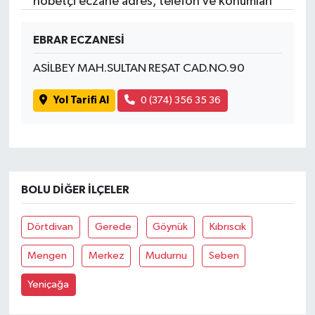
nöbetçi eczane adres, telefon ve konumları
EBRAR ECZANESİ
ASİLBEY MAH.SULTAN REŞAT CAD.NO.90
Yol Tarifi Al
0 (374) 356 35 36
BOLU DIĞER İLÇELER
Dörtdivan
Gerede
Göynük
Kıbrıscık
Mengen
Merkez
Mudurnu
Seben
Yeniçağa