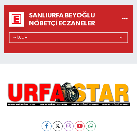
ŞANLIURFA BEYOĞLU
NÖBETÇI ECZANELER