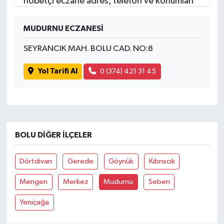
nöbetçi eczane adres, telefon ve konumları
MUDURNU ECZANESİ
SEYRANCIK MAH. BOLU CAD. NO:8
Yol Tarifi Al
0 (374) 421 31 45
BOLU DIĞER İLÇELER
Dörtdivan
Gerede
Göynük
Kıbrıscık
Mengen
Merkez
Mudurnu
Seben
Yeniçağa