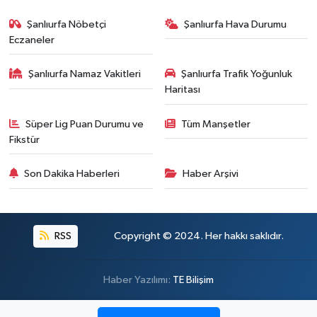
Şanlıurfa Nöbetçi
Şanlıurfa Hava Durumu
Eczaneler
Şanlıurfa Namaz Vakitleri
Şanlıurfa Trafik Yoğunluk
Haritası
Süper Lig Puan Durumu ve
Tüm Manşetler
Fikstür
Son Dakika Haberleri
Haber Arşivi
RSS
Copyright © 2024. Her hakkı saklıdır.
Haber Yazılımı:
TE Bilişim