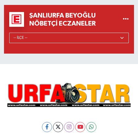
ŞANLIURFA BEYOĞLU
NÖBETÇI ECZANELER