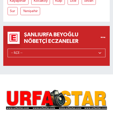
Kayapınar
Kocaköy
Kulp
Lice
Silvan
Sur
Yenişehir
ŞANLIURFA BEYOĞLU
NÖBETÇI ECZANELER