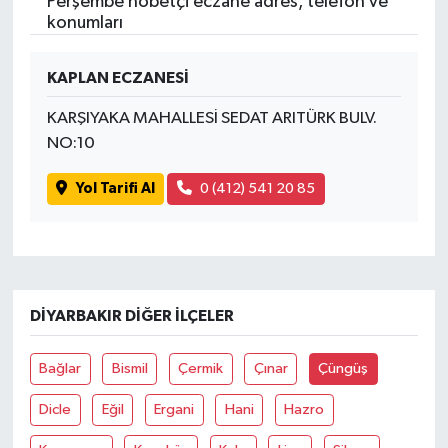
Perşembe nöbetçi eczane adres, telefon ve
konumları
KAPLAN ECZANESİ
KARŞIYAKA MAHALLESİ SEDAT ARITÜRK BULV.
NO:10
Yol Tarifi Al
0 (412) 541 20 85
DIYARBAKIR DIĞER İLÇELER
Bağlar
Bismil
Çermik
Çınar
Çüngüş
Dicle
Eğil
Ergani
Hani
Hazro