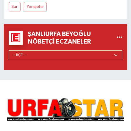
Sur
Yenişehir
ŞANLIURFA BEYOĞLU
NÖBETÇI ECZANELER