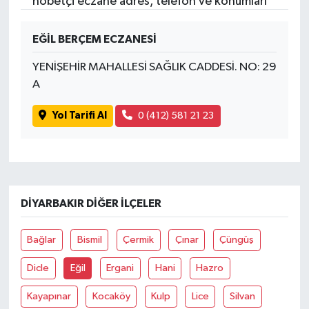
nöbetçi eczane adres, telefon ve konumları
EĞİL BERÇEM ECZANESİ
YENİŞEHİR MAHALLESİ SAĞLIK CADDESİ. NO: 29
A
Yol Tarifi Al
0 (412) 581 21 23
DIYARBAKIR DIĞER İLÇELER
Bağlar
Bismil
Çermik
Çınar
Çüngüş
Dicle
Eğil
Ergani
Hani
Hazro
Kayapınar
Kocaköy
Kulp
Lice
Silvan