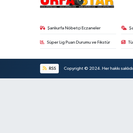
Şanlıurfa Nöbetçi Eczaneler
Ş
Süper Lig Puan Durumu ve Fikstür
Tü
RSS
Copyright © 2024. Her hakkı saklıdı