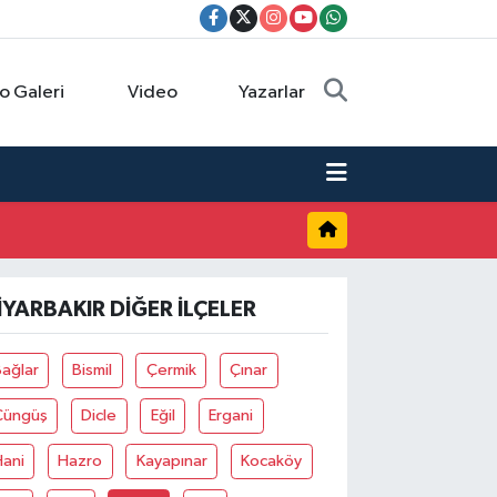
o Galeri
Video
Yazarlar
IYARBAKIR DIĞER İLÇELER
ağlar
Bismil
Çermik
Çınar
Çüngüş
Dicle
Eğil
Ergani
Hani
Hazro
Kayapınar
Kocaköy