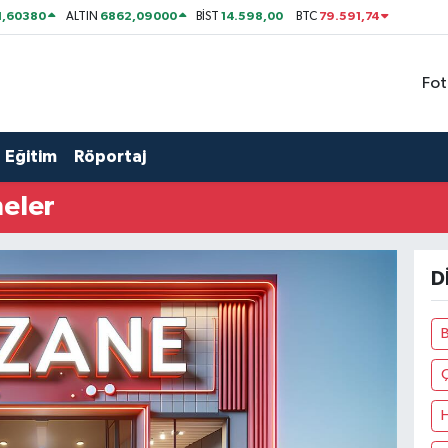
1,60380
6862,09000
14.598,00
79.591,74
ALTIN
BİST
BTC
Fot
Eğitim
Röportaj
neler
D
B