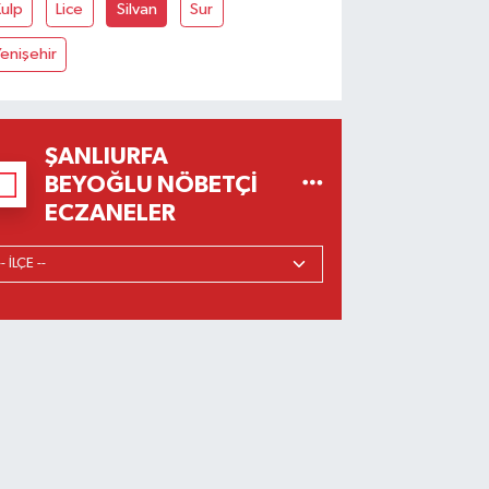
ulp
Lice
Silvan
Sur
enişehir
ŞANLIURFA
BEYOĞLU NÖBETÇI
ECZANELER