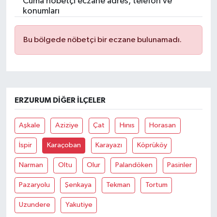
Cuma nöbetçi eczane adres, telefon ve
konumları
Bu bölgede nöbetçi bir eczane bulunamadı.
ERZURUM DIĞER İLÇELER
Aşkale
Aziziye
Çat
Hınıs
Horasan
İspir
Karaçoban
Karayazı
Köprüköy
Narman
Oltu
Olur
Palandöken
Pasinler
Pazaryolu
Şenkaya
Tekman
Tortum
Uzundere
Yakutiye