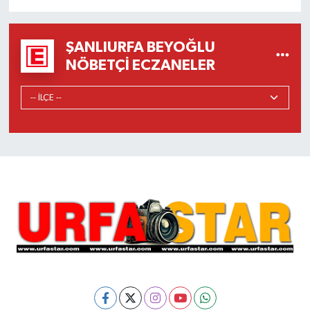
ŞANLIURFA BEYOĞLU
NÖBETÇI ECZANELER