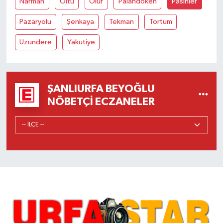
Narman
Oltu
Olur
Palandöken
Pasinler
Pazaryolu
Şenkaya
Tekman
Tortum
Uzundere
Yakutiye
ŞANLIURFA BEYOĞLU
NÖBETÇI ECZANELER