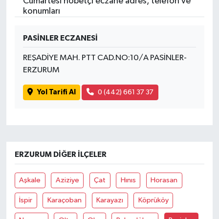
Cumartesi nöbetçi eczane adres, telefon ve
konumları
PASİNLER ECZANESİ
REŞADİYE MAH. PTT CAD.NO:10/A PASİNLER-
ERZURUM
Yol Tarifi Al
0 (442) 661 37 37
ERZURUM DIĞER İLÇELER
Aşkale
Aziziye
Çat
Hınıs
Horasan
İspir
Karaçoban
Karayazı
Köprüköy