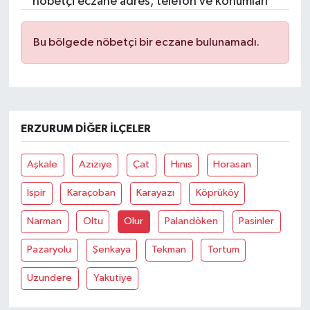
nöbetçi eczane adres, telefon ve konumları
Bu bölgede nöbetçi bir eczane bulunamadı.
ERZURUM DIĞER İLÇELER
Aşkale
Aziziye
Çat
Hınıs
Horasan
İspir
Karaçoban
Karayazı
Köprüköy
Narman
Oltu
Olur
Palandöken
Pasinler
Pazaryolu
Şenkaya
Tekman
Tortum
Uzundere
Yakutiye