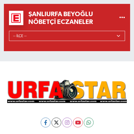
ŞANLIURFA BEYOĞLU
NÖBETÇI ECZANELER