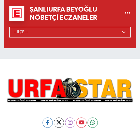
ŞANLIURFA BEYOĞLU
NÖBETÇI ECZANELER