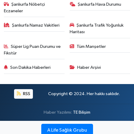
Şanlıurfa Nöbetçi
Şanlıurfa Hava Durumu
Eczaneler
Şanlıurfa Namaz Vakitleri
Şanlıurfa Trafik Yoğunluk
Haritası
Süper Lig Puan Durumu ve
Tüm Manşetler
Fikstür
Son Dakika Haberleri
Haber Arşivi
RSS
Copyright © 2024. Her hakkı saklıdır.
Haber Yazılımı:
TE Bilişim
A Life Sağlık Grubu