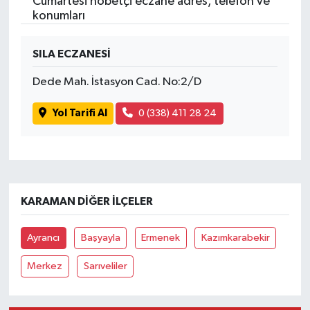
Cumartesi nöbetçi eczane adres, telefon ve
konumları
SILA ECZANESİ
Dede Mah. İstasyon Cad. No:2/D
Yol Tarifi Al
0 (338) 411 28 24
KARAMAN DIĞER İLÇELER
Ayrancı
Başyayla
Ermenek
Kazımkarabekir
Merkez
Sarıveliler