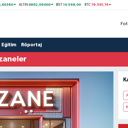
1,60380
6862,09000
14.598,00
79.591,74
ALTIN
BİST
BTC
Fot
Eğitim
Röportaj
zaneler
K
A
K