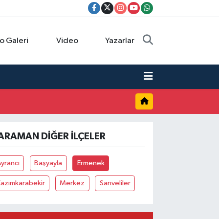
o Galeri
Video
Yazarlar
ARAMAN DIĞER İLÇELER
yrancı
Başyayla
Ermenek
azımkarabekir
Merkez
Sarıveliler