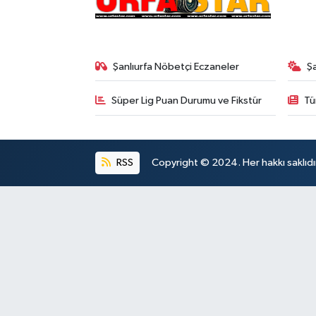
Şanlıurfa Nöbetçi Eczaneler
Ş
Süper Lig Puan Durumu ve Fikstür
Tü
RSS
Copyright © 2024. Her hakkı saklıdı