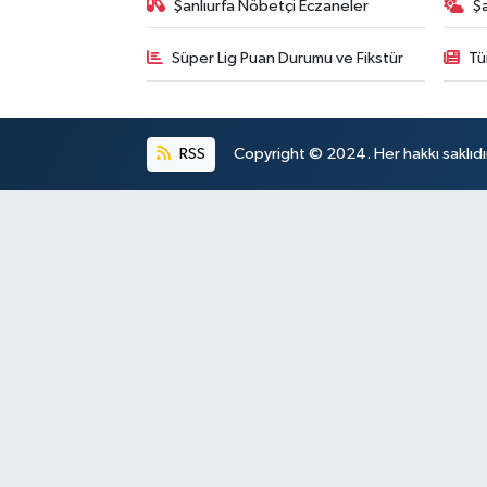
Şanlıurfa Nöbetçi Eczaneler
Ş
Süper Lig Puan Durumu ve Fikstür
Tü
RSS
Copyright © 2024. Her hakkı saklıdı