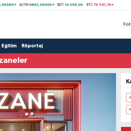
1,60380
6862,09000
14.598,00
79.591,74
ALTIN
BİST
BTC
Fot
Eğitim
Röportaj
zaneler
K
A
K