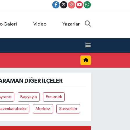
o Galeri
Video
Yazarlar
ARAMAN DIĞER İLÇELER
yrancı
Başyayla
Ermenek
azımkarabekir
Merkez
Sarıveliler