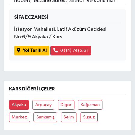
nöbetçi eczane adres, telefon ve konumları
ŞİFA ECZANESİ
İstasyon Mahallesi, Latif Aküzüm Caddesi
No:6/9 Akyaka / Kars
Yol Tarifi Al
0 ( (4) 74) 2 61
KARS DIĞER İLÇELER
Akyaka
Arpaçay
Digor
Kağızman
Merkez
Sarıkamış
Selim
Susuz