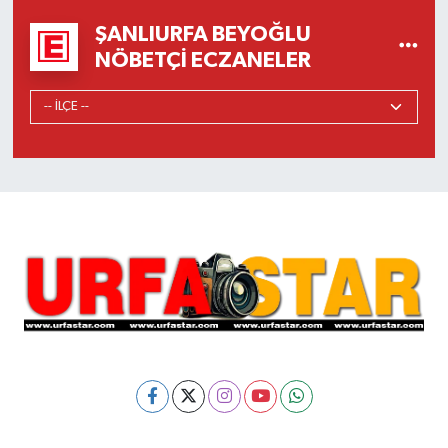
ŞANLIURFA BEYOĞLU
NÖBETÇI ECZANELER